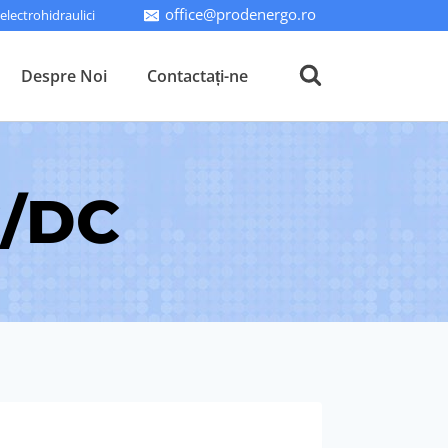
office@prodenergo.ro
lectrohidraulici
Despre Noi
Contactați-ne
C/DC