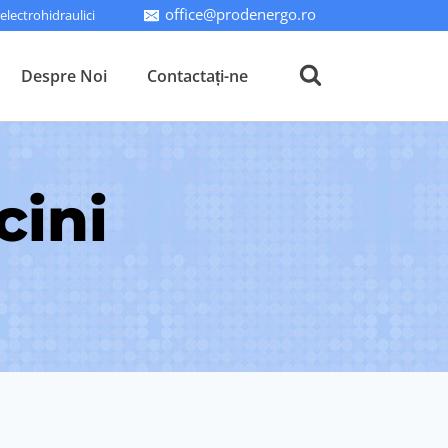
office@prodenergo.ro
lectrohidraulici
Despre Noi
Contactați-ne
cini