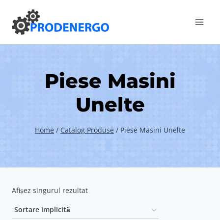
Skip
to
content
Piese Masini
Unelte
Home
/
Catalog Produse
/
Piese Masini Unelte
Afișez singurul rezultat